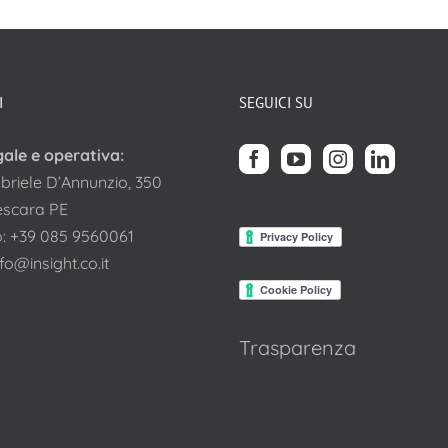
I
SEGUICI SU
gale e operativa:
briele D’Annunzio, 350
escara PE
o:
+39 085 9560061
nfo@insight.co.it
Trasparenza