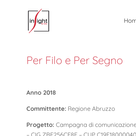
Salta
al
Ho
contenuto
Per Filo e Per Segno
Anno 2018
Committente:
Regione Abruzzo
Progetto:
Campagna di comunicazione ed
– CIG ZBE256CE8E – CUP C19E18000040