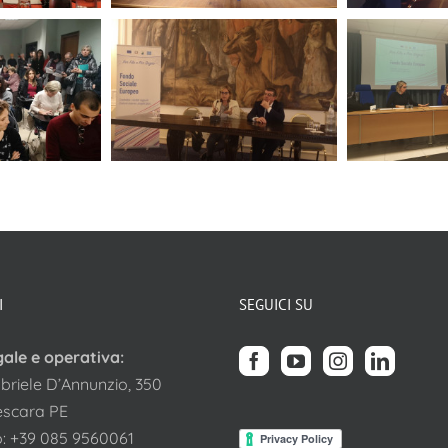
I
SEGUICI SU
gale e operativa:
briele D’Annunzio, 350
escara PE
o:
+39 085 9560061