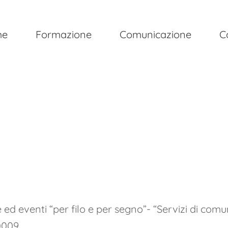
me
Formazione
Comunicazione
C
 eventi “per filo e per segno”- “Servizi di com
009.