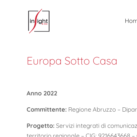
Salta
al
Ho
contenuto
Europa Sotto Casa
Anno 2022
Committente:
Regione Abruzzo – Dipar
Progetto:
Servizi integrati di comunica
territorio regionale – CIG: 921664366