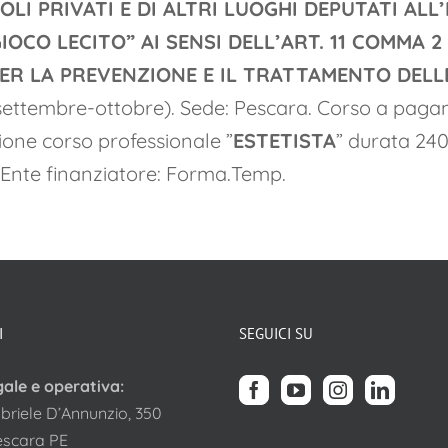
COLI PRIVATI E DI ALTRI LUOGHI DEPUTATI A
GIOCO LECITO” AI SENSI DELL’ART. 11 COMMA 
I PER LA PREVENZIONE E IL TRATTAMENTO DEL
settembre-ottobre). Sede: Pescara. Corso a paga
ione corso professionale ”
ESTETISTA
” durata 240
 Ente finanziatore: Forma.Temp.
I
SEGUICI SU
gale e operativa:
briele D’Annunzio, 350
escara PE