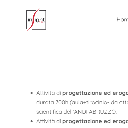
Salta
al
Ho
contenuto
Attività di
progettazione ed erog
durata 700h (aula+tirocinio- da ot
scientifica dell’ANDI ABRUZZO.
Attività di
progettazione ed erog