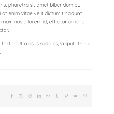
uris, pharetra sit amet bibendum et,
 at enim vitae velit dictum tincidunt
maximus a lorem id, efficitur ornare
tor.
ortor. Ut a risus sodales, vulputate dui
.
Facebook
Twitter
Reddit
LinkedIn
WhatsApp
Tumblr
Pinterest
Vk
Email