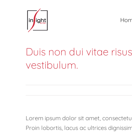
Salta
al
Ho
contenuto
Duis non dui vitae ris
vestibulum.
Lorem ipsum dolor sit amet, consectetur 
Proin lobortis, lacus ac ultrices dignissi