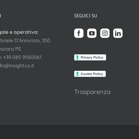
I
SEGUICI SU
gale e operativa:
briele D’Annunzio, 350
escara PE
o:
+39 085 9560061
nfo@insight.co.it
Trasparenza