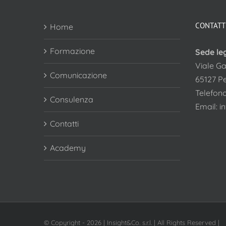
CONTATT
Home
Formazione
Sede le
Viale Ga
Comunicazione
65127 P
Telefon
Consulenza
Email:
i
Contatti
Academy
© Copyright -
2026 | Insight&Co. s.r.l. | All Rights Reserved |