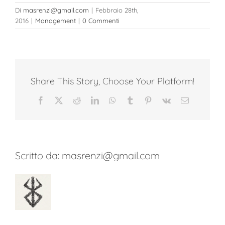
Di
masrenzi@gmail.com
|
Febbraio 28th,
2016
|
Management
|
0 Commenti
Share This Story, Choose Your Platform!
Facebook
Twitter
Reddit
LinkedIn
WhatsApp
Tumblr
Pinterest
Vk
Email
Scritto da:
masrenzi@gmail.com