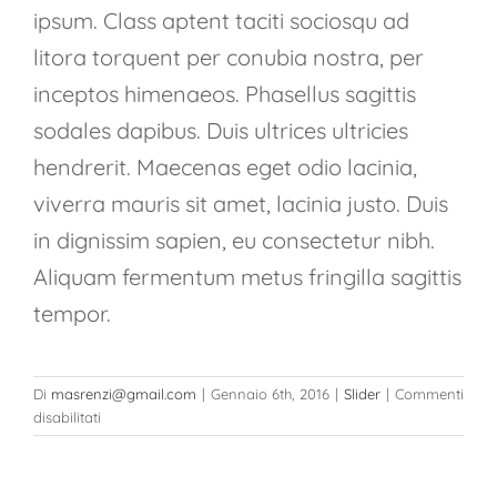
ipsum. Class aptent taciti sociosqu ad
litora torquent per conubia nostra, per
inceptos himenaeos. Phasellus sagittis
sodales dapibus. Duis ultrices ultricies
hendrerit. Maecenas eget odio lacinia,
viverra mauris sit amet, lacinia justo. Duis
in dignissim sapien, eu consectetur nibh.
Aliquam fermentum metus fringilla sagittis
tempor.
Di
masrenzi@gmail.com
|
Gennaio 6th, 2016
|
Slider
|
Commenti
su
disabilitati
Mauris
aliquet
auctor