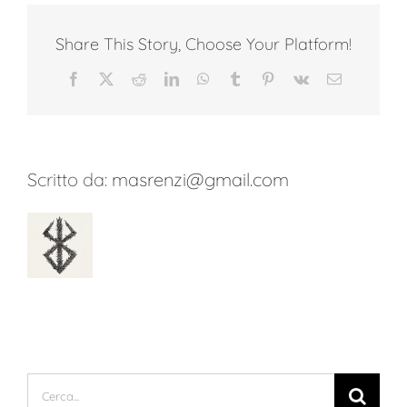
mi
volutpat
Share This Story, Choose Your Platform!
sagittis
rutrum
Facebook
Twitter
Reddit
LinkedIn
WhatsApp
Tumblr
Pinterest
Vk
Email
Scritto da:
masrenzi@gmail.com
Cerca