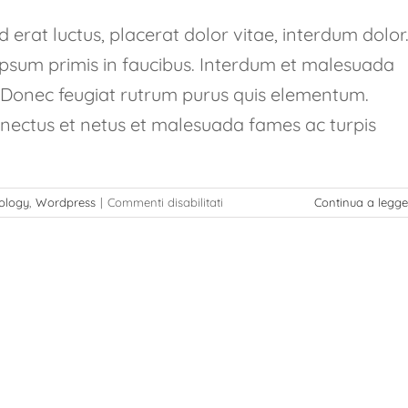
 erat luctus, placerat dolor vitae, interdum dolor
psum primis in faucibus. Interdum et malesuada
. Donec feugiat rutrum purus quis elementum.
enectus et netus et malesuada fames ac turpis
su
ology
,
Wordpress
|
Commenti disabilitati
Continua a legge
Nulla
in
lorem
et
risus
bibendum
in
molest
aculis