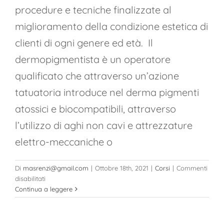
procedure e tecniche finalizzate al
miglioramento della condizione estetica di
clienti di ogni genere ed età. Il
dermopigmentista è un operatore
qualificato che attraverso un’azione
tatuatoria introduce nel derma pigmenti
atossici e biocompatibili, attraverso
l’utilizzo di aghi non cavi e attrezzature
elettro-meccaniche o
Di
masrenzi@gmail.com
|
Ottobre 18th, 2021
|
Corsi
|
Commenti
su
disabilitati
Corso
Continua a leggere
di
Dermopigmentista