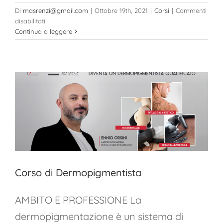
Di
masrenzi@gmail.com
|
Ottobre 19th, 2021
|
Corsi
|
Commenti
su
disabilitati
Trucco
Continua a leggere
Semipermanente
(Micropigmentazione)
Corso di Dermopigmentista
AMBITO E PROFESSIONE La
dermopigmentazione è un sistema di