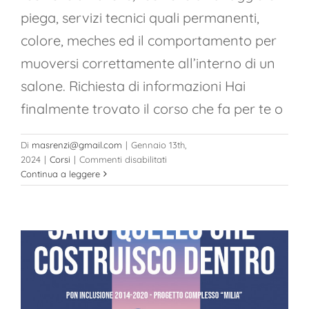
piega, servizi tecnici quali permanenti,
colore, meches ed il comportamento per
muoversi correttamente all’interno di un
salone. Richiesta di informazioni Hai
finalmente trovato il corso che fa per te o
Di
masrenzi@gmail.com
|
Gennaio 13th,
su
2024
|
Corsi
|
Commenti disabilitati
Corso
Continua a leggere
di
Parrucchiere