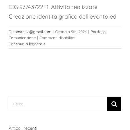
CIG 97743722F1. Attività realizzate
Creazione identità grafica dell'evento ed
Di
masrenzi@gmail.com
|
Gennaio 9th, 2024
|
Portfolio
su
Comunicazione
|
Commenti disabilitati
Progetto
Continua a leggere
Milia
Cerca
per:
Articoli recenti