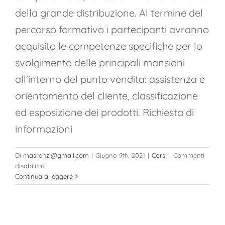
della grande distribuzione. Al termine del
percorso formativo i partecipanti avranno
acquisito le competenze specifiche per lo
svolgimento delle principali mansioni
all’interno del punto vendita: assistenza e
orientamento del cliente, classificazione
ed esposizione dei prodotti. Richiesta di
informazioni
Di
masrenzi@gmail.com
|
Giugno 9th, 2021
|
Corsi
|
Commenti
su
disabilitati
Corso
Continua a leggere
di
Addetto
alla
Vendita