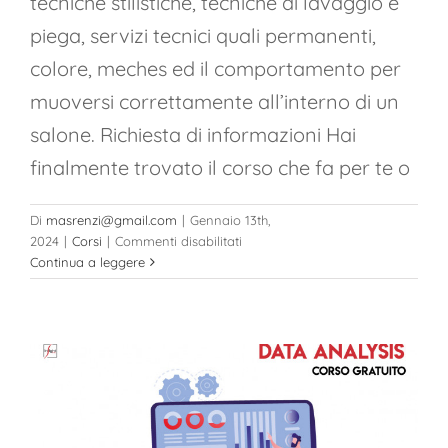
tecniche stilistiche, tecniche di lavaggio e
piega, servizi tecnici quali permanenti,
colore, meches ed il comportamento per
muoversi correttamente all’interno di un
salone. Richiesta di informazioni Hai
finalmente trovato il corso che fa per te o
Di
masrenzi@gmail.com
|
Gennaio 13th,
su
2024
|
Corsi
|
Commenti disabilitati
Corso
Continua a leggere
di
Parrucchiere