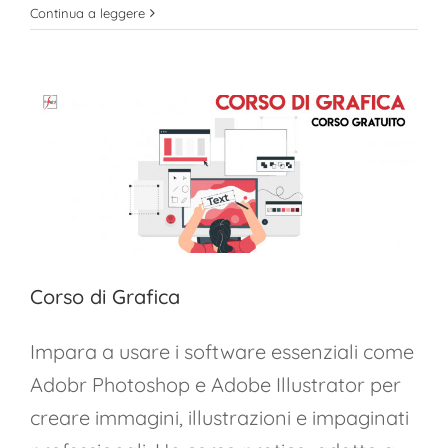
Corso
Continua a leggere
completo
di
Excel,
Power
Query
e
Power
BI
Corso di Grafica
Impara a usare i software essenziali come
Adobr Photoshop e Adobe Illustrator per
creare immagini, illustrazioni e impaginati