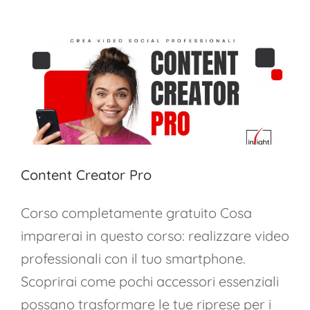
ed
alla
Gestione
Digitale
dei
Dati
e
Power
Bi
Content Creator Pro
Corso completamente gratuito Cosa
imparerai in questo corso: realizzare video
professionali con il tuo smartphone.
Scoprirai come pochi accessori essenziali
possano trasformare le tue riprese per i