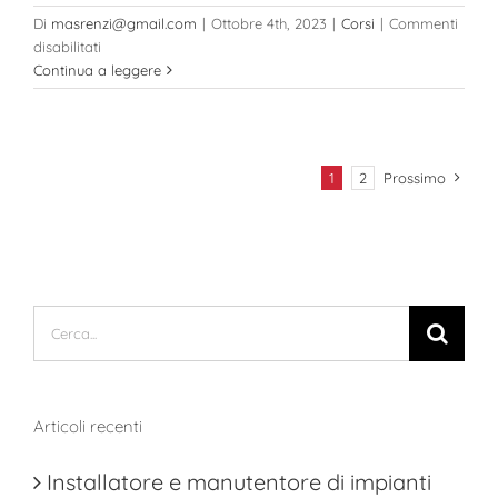
Di
masrenzi@gmail.com
|
Ottobre 4th, 2023
|
Corsi
|
Commenti
su
disabilitati
Corso
Continua a leggere
di
Data
Analysis
1
2
Prossimo
Cerca
per:
Articoli recenti
Installatore e manutentore di impianti