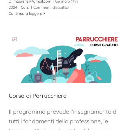
Di
masrenzi@gmail.com
|
Gennaio 14th,
su
2024
|
Corsi
|
Commenti disabilitati
Corso
Continua a leggere
di
Estetista
Corso di Parrucchiere
Il programma prevede l’insegnamento di
tutti i fondamenti della professione, le