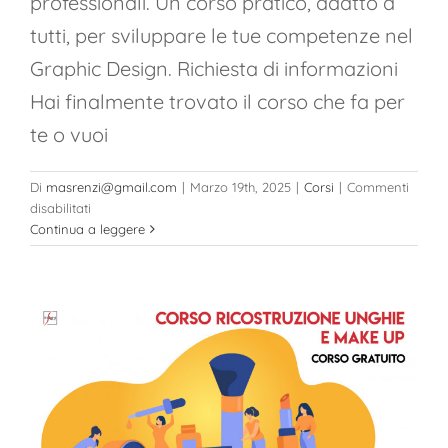
professionali. Un corso pratico, adatto a
tutti, per sviluppare le tue competenze nel
Graphic Design. Richiesta di informazioni
Hai finalmente trovato il corso che fa per
te o vuoi
Di
masrenzi@gmail.com
|
Marzo 19th, 2025
|
Corsi
|
Commenti
su
disabilitati
Corso
Continua a leggere
di
Grafica