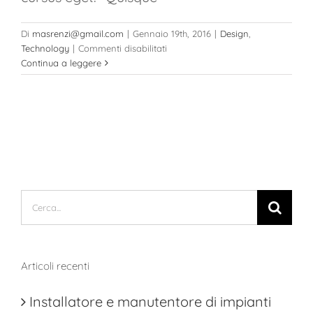
Di
masrenzi@gmail.com
|
Gennaio 19th, 2016
|
Design
,
su
Technology
|
Commenti disabilitati
Nullam
Continua a leggere
neque
sapien
pharetra
Cerca
per:
Articoli recenti
Installatore e manutentore di impianti