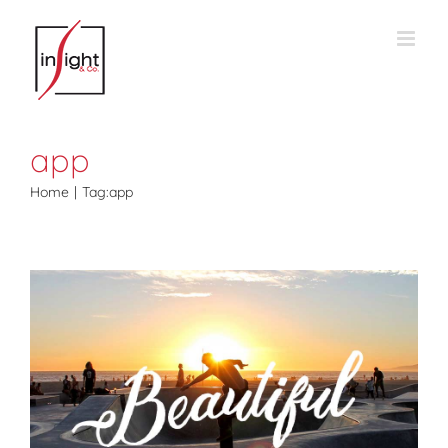
Salta
al
contenuto
app
Home
Tag:
app