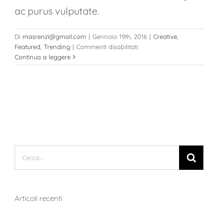
ac purus vulputate.
Di
masrenzi@gmail.com
|
Gennaio 19th, 2016
|
Creative
,
su
Featured
,
Trending
|
Commenti disabilitati
Aenean
Continua a leggere
consectetur
tempor
metus,
eget
ut
sapien
Cerca
per:
Articoli recenti